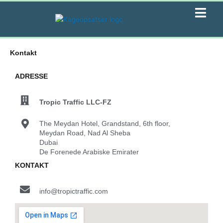
Gå
til
indholdet
Kontakt
ADRESSE
Tropic Traffic LLC-FZ
The Meydan Hotel, Grandstand, 6th floor,
Meydan Road, Nad Al Sheba
Dubai
De Forenede Arabiske Emirater
KONTAKT
info@tropictraffic.com