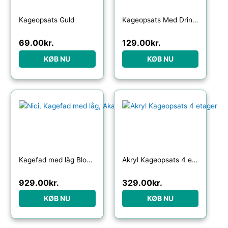
Kageopsats Guld
Kageopsats Med Drinksholder
69.00
kr.
129.00
kr.
KØB NU
KØB NU
Kagefad med låg Bloomingville Nici i akacietræ og glaskuppel Ø29,5 x H22,5 cm
Akryl Kageopsats 4 etager
929.00
kr.
329.00
kr.
KØB NU
KØB NU