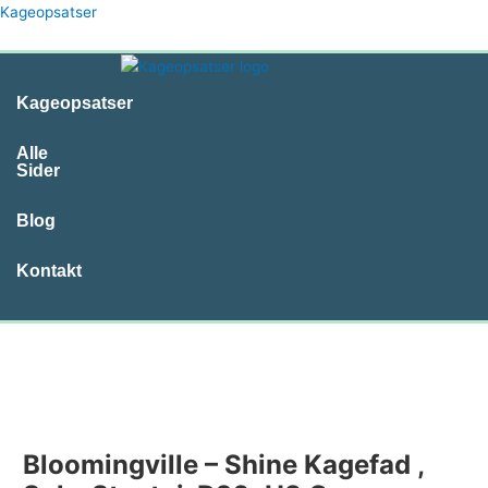
Gå
Kageopsatser
til
indholdet
Kageopsatser
Alle
Sider
Blog
Kontakt
Menu
Bloomingville – Shine Kagefad ,