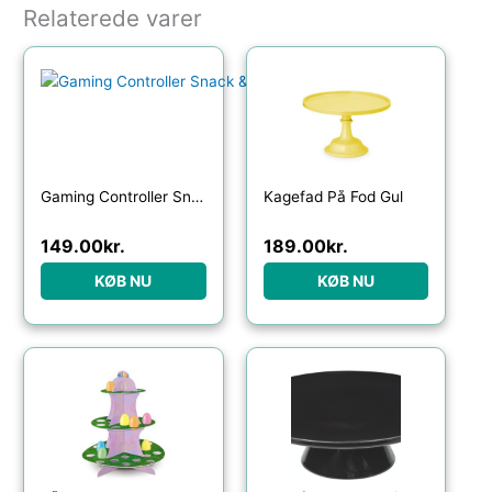
Relaterede varer
Gaming Controller Snack & Kageopsats
Kagefad På Fod Gul
149.00
kr.
189.00
kr.
KØB NU
KØB NU