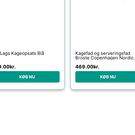
Lags Kageopsats Blå
Kagefad og serveringsfad
Broste Copenhagen Nordic
Coal Ø30 cm H10 cm sort
9.00
kr.
469.00
kr.
stentøj
KØB NU
KØB NU