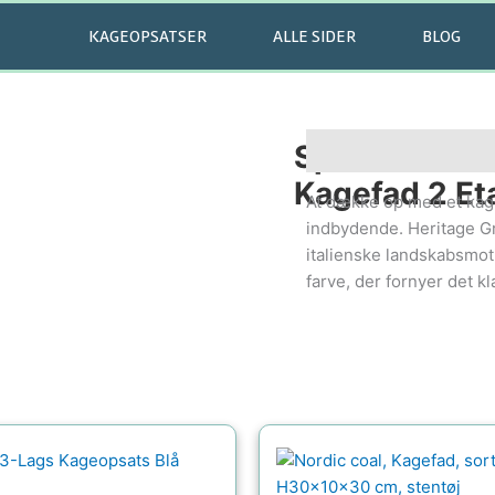
KAGEOPSATSER
ALLE SIDER
BLOG
Spode Herita
Beskrivelse
Kagefad 2 Et
At dække op med et kage
indbydende. Heritage Gr
italienske landskabsmoti
farve, der fornyer det k