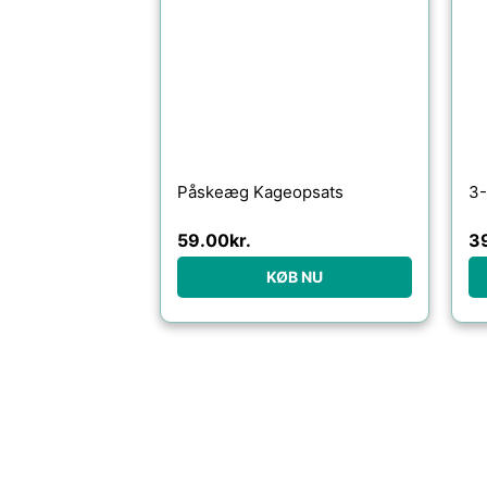
Påskeæg Kageopsats
3-
59.00
kr.
3
KØB NU