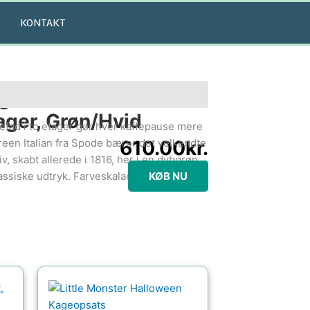
KONTAKT
ge Green Italian
ager, Grøn/hvid
fad i to etager gør hver kaffepause mere
een Italian fra Spode bærer det velkendte
610.00
kr.
v, skabt allerede i 1816, her i en dybgrøn
lassiske udtryk. Farveskalaen skabe
KØB NU