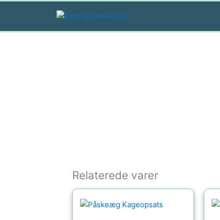
Gå
til
indholdet
Relaterede varer