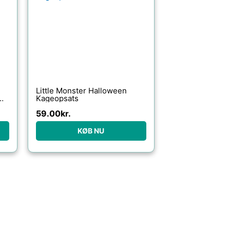
Little Monster Halloween
Kageopsats
59.00
kr.
KØB NU